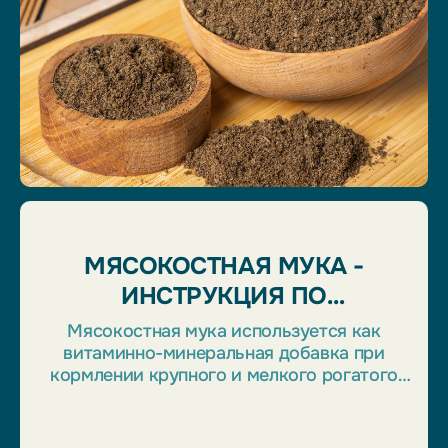
МЯСОКОСТНАЯ МУКА -
ИНСТРУКЦИЯ ПО
ПРИМЕНЕНИЮ
Мясокостная мука используется как
витаминно-минеральная добавка при
кормлении крупного и мелкого рогатого
скота, а также свиней и птицы. Это очень
ценный продукт, содержащий очень много
белка. Применение мясокостной муки