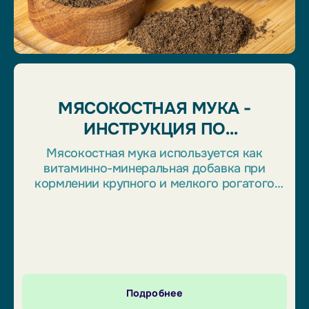
МЯСОКОСТНАЯ МУКА -
ИНСТРУКЦИЯ ПО
ПРИМЕНЕНИЮ
Мясокостная мука используется как
витаминно-минеральная добавка при
кормлении крупного и мелкого рогатого
скота, а также свиней и птицы. Это очень
ценный продукт, содержащий очень много
белка. Применение мясокостной муки
позволяет сбалансировать рацион
животных и значительно увеличить их
продуктивность.
Подробнее